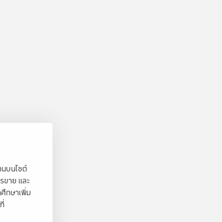
งานบนไซต์
ารขาย และ
ศึกษาเพิ่ม
ี่