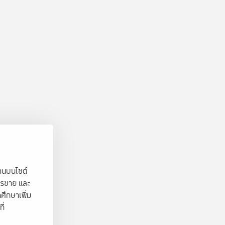
งานบนไซต์
ารขาย และ
ศึกษาเพิ่ม
ี่