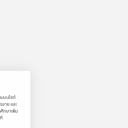
งานบนไซต์
ารขาย และ
ศึกษาเพิ่ม
ี่