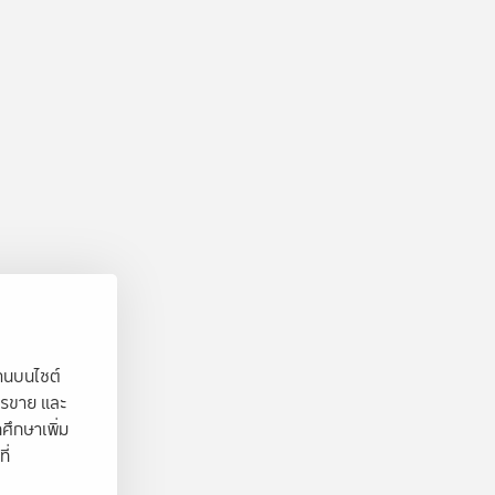
งานบนไซต์
ารขาย และ
ศึกษาเพิ่ม
ี่