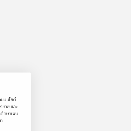
งานบนไซต์
ารขาย และ
ศึกษาเพิ่ม
ี่