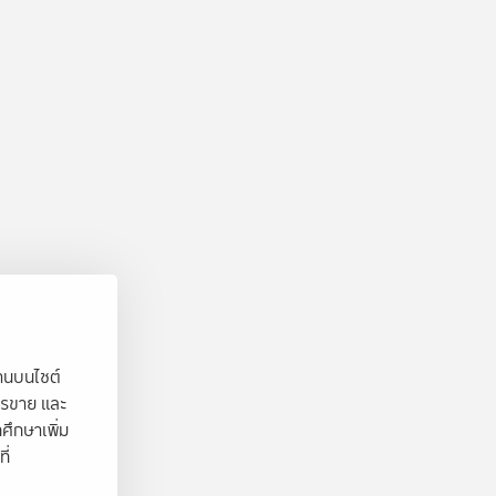
งานบนไซต์
ารขาย และ
ศึกษาเพิ่ม
ี่