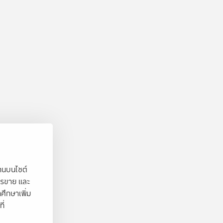
งานบนไซต์
ารขาย และ
ศึกษาเพิ่ม
ี่