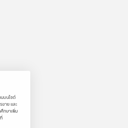
งานบนไซต์
ารขาย และ
ศึกษาเพิ่ม
ี่