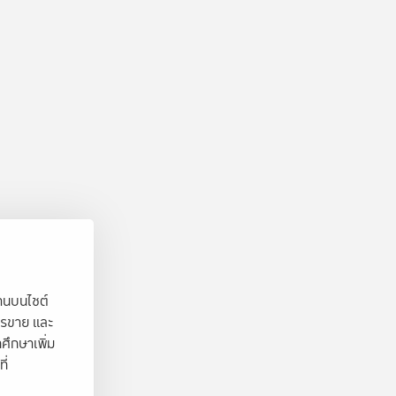
งานบนไซต์
ารขาย และ
ศึกษาเพิ่ม
ี่