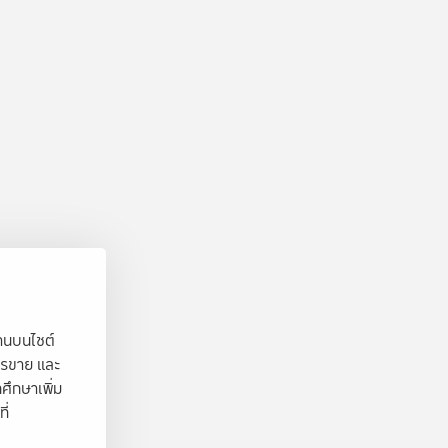
งานบนไซต์
ารขาย และ
ศึกษาเพิ่ม
ี่