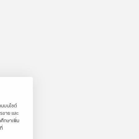
งานบนไซต์
ารขาย และ
ศึกษาเพิ่ม
ี่